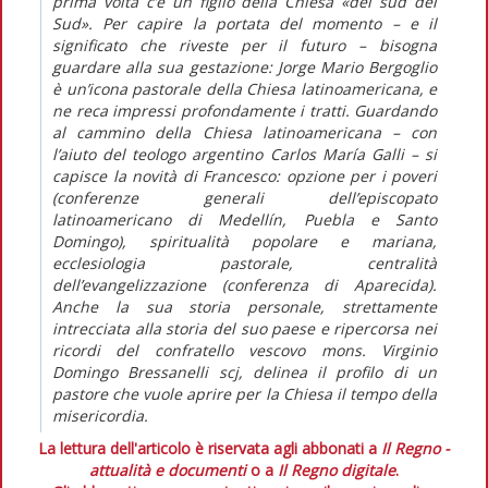
prima volta c’è un figlio della Chiesa «del sud del
Sud». Per capire la portata del momento – e il
significato che riveste per il futuro – bisogna
guardare alla sua gestazione: Jorge Mario Bergoglio
è un’icona pastorale della Chiesa latinoamericana, e
ne reca impressi profondamente i tratti. Guardando
al cammino della Chiesa latinoamericana – con
l’aiuto del teologo argentino Carlos María Galli – si
capisce la novità di Francesco: opzione per i poveri
(conferenze generali dell’episcopato
latinoamericano di Medellín, Puebla e Santo
Domingo), spiritualità popolare e mariana,
ecclesiologia pastorale, centralità
dell’evangelizzazione (conferenza di Aparecida).
Anche la sua storia personale, strettamente
intrecciata alla storia del suo paese e ripercorsa nei
ricordi del confratello vescovo mons. Virginio
Domingo Bressanelli scj, delinea il profilo di un
pastore che vuole aprire per la Chiesa il tempo della
misericordia.
La lettura dell'articolo è riservata agli abbonati a
Il Regno -
attualità e documenti
o a
Il Regno digitale
.