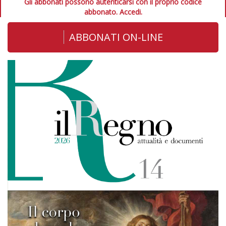
Gli abbonati possono autenticarsi con il proprio codice
abbonato.
Accedi.
ABBONATI ON-LINE