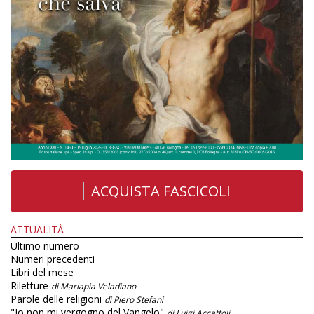
ACQUISTA FASCICOLI
ATTUALITÀ
Ultimo numero
Numeri precedenti
Libri del mese
Riletture
di Mariapia Veladiano
Parole delle religioni
di Piero Stefani
"Io non mi vergogno del Vangelo"
di Luigi Accattoli