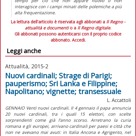
tempo per ciò che non appare nuovo o non
interagisce con i campi minati delle polemiche a più
alta frequentazione.
La lettura dell'articolo è riservata agli abbonati a
Il Regno -
attualità e documenti
o a
Il Regno digitale
.
Gli abbonati possono autenticarsi con il proprio codice
abbonato.
Accedi.
Leggi anche
Attualità, 2015-2
Nuovi cardinali; Strage di Parigi;
pauperismo; Sri Lanka e Filippine;
Napolitano; vignette; transessuale
L. Accattoli
GENNAIO Venti nuovi cardinali. Il 4 gennaio il papa annuncia
20 nuovi cardinali, tra i quali 15 elettori, con scelte
sorprendenti come già l’anno scorso. Arretrano la curia
romana e gli europei, arrivano cardinali per paesi e città che
non ne avevano mai avuti: in Italia Ancona e Agrigento, nel