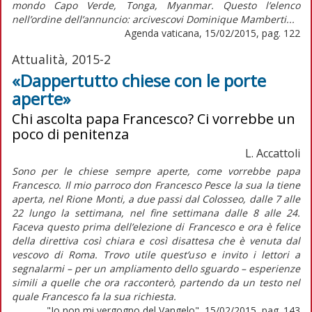
mondo Capo Verde, Tonga, Myanmar. Questo l’elenco
nell’ordine dell’annuncio: arcivescovi Dominique Mamberti...
Agenda vaticana, 15/02/2015, pag. 122
Attualità, 2015-2
«Dappertutto chiese con le porte
aperte»
Chi ascolta papa Francesco? Ci vorrebbe un
poco di penitenza
L. Accattoli
Sono per le chiese sempre aperte, come vorrebbe papa
Francesco. Il mio parroco don Francesco Pesce la sua la tiene
aperta, nel Rione Monti, a due passi dal Colosseo, dalle 7 alle
22 lungo la settimana, nel fine settimana dalle 8 alle 24.
Faceva questo prima dell’elezione di Francesco e ora è felice
della direttiva così chiara e così disattesa che è venuta dal
vescovo di Roma. Trovo utile quest’uso e invito i lettori a
segnalarmi – per un ampliamento dello sguardo – esperienze
simili a quelle che ora racconterò, partendo da un testo nel
quale Francesco fa la sua richiesta.
"Io non mi vergogno del Vangelo", 15/02/2015, pag. 143