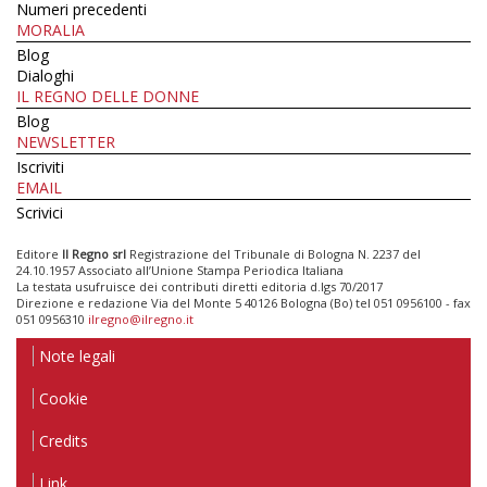
Numeri precedenti
MORALIA
Blog
Dialoghi
IL REGNO DELLE DONNE
Blog
NEWSLETTER
Iscriviti
EMAIL
Scrivici
Editore
Il Regno srl
Registrazione del Tribunale di Bologna N. 2237 del
24.10.1957 Associato all’Unione Stampa Periodica Italiana
La testata usufruisce dei contributi diretti editoria d.lgs 70/2017
Direzione e redazione Via del Monte 5 40126 Bologna (Bo) tel 051 0956100 - fax
051 0956310
ilregno@ilregno.it
Note legali
Cookie
Credits
Link