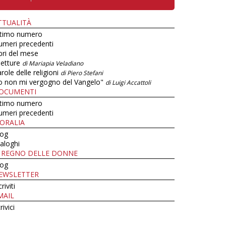
TTUALITÀ
ltimo numero
umeri precedenti
bri del mese
letture
di Mariapia Veladiano
role delle religioni
di Piero Stefani
o non mi vergogno del Vangelo"
di Luigi Accattoli
OCUMENTI
ltimo numero
umeri precedenti
ORALIA
log
aloghi
L REGNO DELLE DONNE
log
EWSLETTER
criviti
MAIL
rivici