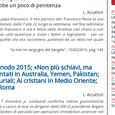
ebbe un poco di penitenza
A
L. Accattoli
U
papa Francesco. Il mio parroco don Francesco Pesce la sua
N
losseo, dalle 7 alle 22 lungo la settimana, nel fine settimana
Li
i Francesco e ora è felice della direttiva così chiara e così
Ri
o utile quest’uso e invito i lettori a segnalarmi – per un
Pa
quelle che ora racconterò, partendo da un testo nel quale
"I
D
"Io non mi vergogno del Vangelo", 15/02/2015, pag. 143
U
N
M
Sinodo 2015; «Non più schiavi, ma
B
ntati in Australia, Yemen, Pakistan;
Di
I
iali; Ai cristiani in Medio Oriente;
B
 Roma
N
L. Accattoli
Is
E
 7 dicembre p. Lombardi conferma notizie giornalistiche
Sc
 a carico di due ex dirigenti dello IOR (il presidente Angelo
un’ipotesi di peculato per operazioni immobiliari avvenute nel