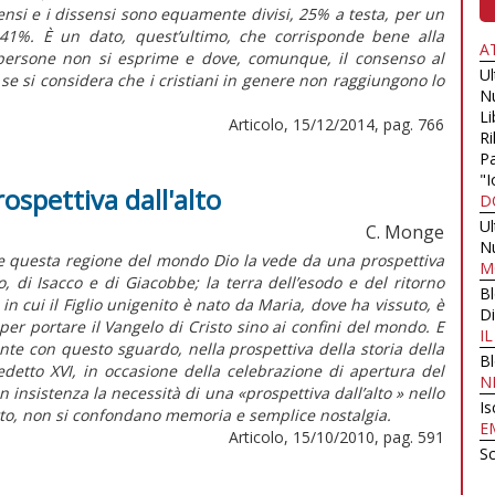
sensi e i dissensi sono equamente divisi, 25% a testa, per un
 41%. È un dato, quest’ultimo, che corrisponde bene alla
A
persone non si esprime e dove, comunque, il consenso al
U
 se si considera che i cristiani in genere non raggiungono lo
N
Li
Articolo, 15/12/2014, pag. 766
Ri
Pa
"I
rospettiva dall'alto
D
U
C. Monge
N
e questa regione del mondo Dio la vede da una prospettiva
M
o, di Isacco e di Giacobbe; la terra dell’esodo e del ritorno
B
ra in cui il Figlio unigenito è nato da Maria, dove ha vissuto, è
Di
 per portare il Vangelo di Cristo sino ai confini del mondo. E
I
te con questo sguardo, nella prospettiva della storia della
B
edetto XVI, in occasione della celebrazione di apertura del
N
 insistenza la necessità di una «prospettiva dall’alto » nello
Is
tto, non si confondano memoria e semplice nostalgia.
E
Articolo, 15/10/2010, pag. 591
Sc