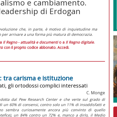
ernalismo e cambiamento.
a leadership di Erdogan
evoluzione che, in parte, è motivo di inquietudine ma
o per arrivare a una forma più matura di democrazia.
 a
Il Regno - attualità e documenti
o a
Il Regno digitale
.
si con il proprio codice abbonato.
Accedi.
 tra carisma e istituzione
ati, gli ortodossi complici interessati
C. Monge
condotta dal Pew Research Center e che verte sul grado di
i un 60% di consensi, contro solo un 11% di insoddisfatti e
eo sembra curiosamente ancora più convinto di quello
ntefice), un 84% contro un 72% e, manco a dirlo, il Medio