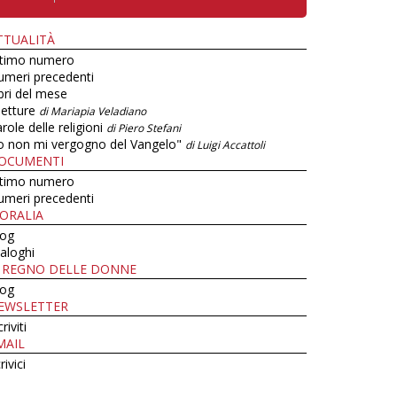
TTUALITÀ
ltimo numero
umeri precedenti
bri del mese
letture
di Mariapia Veladiano
role delle religioni
di Piero Stefani
o non mi vergogno del Vangelo"
di Luigi Accattoli
OCUMENTI
ltimo numero
umeri precedenti
ORALIA
log
aloghi
L REGNO DELLE DONNE
log
EWSLETTER
criviti
MAIL
rivici