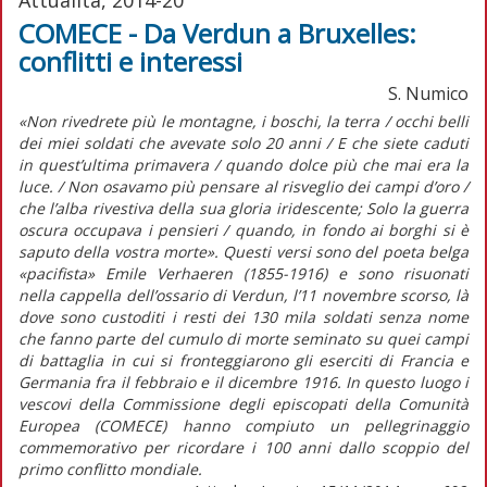
COMECE - Da Verdun a Bruxelles:
conflitti e interessi
S. Numico
«Non rivedrete più le montagne, i boschi, la terra / occhi belli
dei miei soldati che avevate solo 20 anni / E che siete caduti
in quest’ultima primavera / quando dolce più che mai era la
luce. / Non osavamo più pensare al risveglio dei campi d’oro /
che l’alba rivestiva della sua gloria iridescente; Solo la guerra
oscura occupava i pensieri / quando, in fondo ai borghi si è
saputo della vostra morte». Questi versi sono del poeta belga
«pacifista» Emile Verhaeren (1855-1916) e sono risuonati
nella cappella dell’ossario di Verdun, l’11 novembre scorso, là
dove sono custoditi i resti dei 130 mila soldati senza nome
che fanno parte del cumulo di morte seminato su quei campi
di battaglia in cui si fronteggiarono gli eserciti di Francia e
Germania fra il febbraio e il dicembre 1916. In questo luogo i
vescovi della Commissione degli episcopati della Comunità
Europea (COMECE) hanno compiuto un pellegrinaggio
commemorativo per ricordare i 100 anni dallo scoppio del
primo conflitto mondiale.