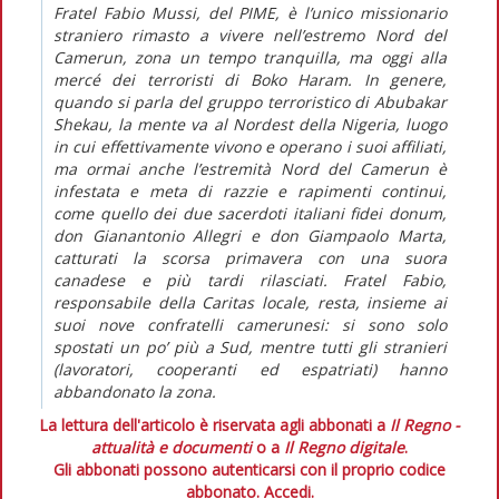
Fratel Fabio Mussi, del PIME, è l’unico missionario
straniero rimasto a vivere nell’estremo Nord del
Camerun, zona un tempo tranquilla, ma oggi alla
mercé dei terroristi di Boko Haram. In genere,
quando si parla del gruppo terroristico di Abubakar
Shekau, la mente va al Nordest della Nigeria, luogo
in cui effettivamente vivono e operano i suoi affiliati,
ma ormai anche l’estremità Nord del Camerun è
infestata e meta di razzie e rapimenti continui,
come quello dei due sacerdoti italiani fidei donum,
don Gianantonio Allegri e don Giampaolo Marta,
catturati la scorsa primavera con una suora
canadese e più tardi rilasciati. Fratel Fabio,
responsabile della Caritas locale, resta, insieme ai
suoi nove confratelli camerunesi: si sono solo
spostati un po’ più a Sud, mentre tutti gli stranieri
(lavoratori, cooperanti ed espatriati) hanno
abbandonato la zona.
La lettura dell'articolo è riservata agli abbonati a
Il Regno -
attualità e documenti
o a
Il Regno digitale
.
Gli abbonati possono autenticarsi con il proprio codice
abbonato.
Accedi.