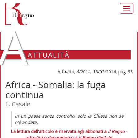
Toggl
navig
A
ATTUALITÀ
Attualità, 4/2014, 15/02/2014, pag. 93
Africa - Somalia: la fuga
continua
E. Casale
In un paese senza controllo, solo la Chiesa non se
n'è andata.
La lettura dell'articolo è riservata agli abbonati a
Il Regno -
attualità e documenti
o a
Il Regno digitale
.