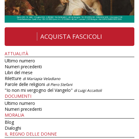
ACQUISTA FASCICOLI
ATTUALITÀ
Ultimo numero
Numeri precedenti
Libri del mese
Riletture
di Mariapia Veladiano
Parole delle religioni
di Piero Stefani
"Io non mi vergogno del Vangelo"
di Luigi Accattoli
DOCUMENTI
Ultimo numero
Numeri precedenti
MORALIA
Blog
Dialoghi
IL REGNO DELLE DONNE