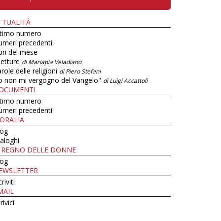
TTUALITÀ
ltimo numero
umeri precedenti
bri del mese
letture
di Mariapia Veladiano
role delle religioni
di Piero Stefani
o non mi vergogno del Vangelo"
di Luigi Accattoli
OCUMENTI
ltimo numero
umeri precedenti
ORALIA
log
aloghi
L REGNO DELLE DONNE
log
EWSLETTER
criviti
MAIL
rivici