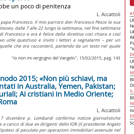
ebbe un poco di penitenza
A
L. Accattoli
U
papa Francesco. Il mio parroco don Francesco Pesce la sua
N
losseo, dalle 7 alle 22 lungo la settimana, nel fine settimana
Li
i Francesco e ora è felice della direttiva così chiara e così
Ri
o utile quest’uso e invito i lettori a segnalarmi – per un
Pa
quelle che ora racconterò, partendo da un testo nel quale
"I
D
"Io non mi vergogno del Vangelo", 15/02/2015, pag. 143
U
N
M
Sinodo 2015; «Non più schiavi, ma
B
ntati in Australia, Yemen, Pakistan;
Di
I
iali; Ai cristiani in Medio Oriente;
B
 Roma
N
L. Accattoli
Is
E
 7 dicembre p. Lombardi conferma notizie giornalistiche
Sc
 a carico di due ex dirigenti dello IOR (il presidente Angelo
un’ipotesi di peculato per operazioni immobiliari avvenute nel