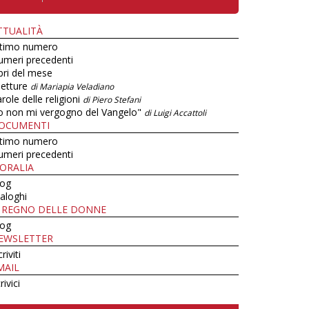
TTUALITÀ
ltimo numero
umeri precedenti
bri del mese
letture
di Mariapia Veladiano
role delle religioni
di Piero Stefani
o non mi vergogno del Vangelo"
di Luigi Accattoli
OCUMENTI
ltimo numero
umeri precedenti
ORALIA
log
aloghi
L REGNO DELLE DONNE
log
EWSLETTER
criviti
MAIL
rivici