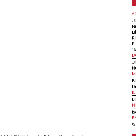
A
U
N
Li
Ri
Pa
"I
D
U
N
M
B
Di
I
B
N
Is
E
Sc