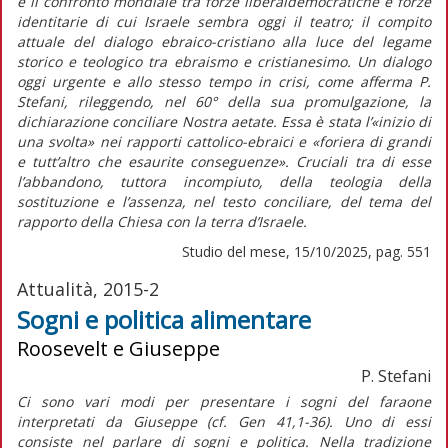
e il confronto mondiale tra forze liberaldemocratiche e forze
identitarie di cui Israele sembra oggi il teatro; il compito
attuale del dialogo ebraico-cristiano alla luce del legame
storico e teologico tra ebraismo e cristianesimo. Un dialogo
oggi urgente e allo stesso tempo in crisi, come afferma P.
Stefani, rileggendo, nel 60° della sua promulgazione, la
dichiarazione conciliare
Nostra aetate
. Essa è stata l’«inizio di
una svolta» nei rapporti cattolico-ebraici e «foriera di grandi
e tutt’altro che esaurite conseguenze». Cruciali tra di esse
l’abbandono, tuttora incompiuto, della teologia della
sostituzione e l’assenza, nel testo conciliare, del tema del
rapporto della Chiesa con la terra d’Israele.
Studio del mese, 15/10/2025, pag. 551
Attualità, 2015-2
Sogni e politica alimentare
Roosevelt e Giuseppe
P. Stefani
Ci sono vari modi per presentare i sogni del faraone
interpretati da Giuseppe (cf. Gen 41,1-36). Uno di essi
consiste nel parlare di sogni e politica. Nella tradizione