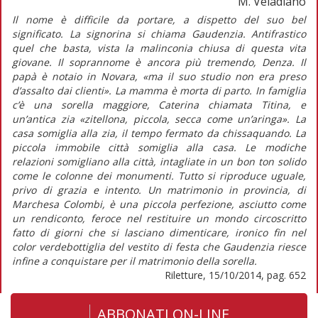
M. Veladiano
Il nome è difficile da portare, a dispetto del suo bel
significato. La signorina si chiama Gaudenzia. Antifrastico
quel che basta, vista la malinconia chiusa di questa vita
giovane. Il soprannome è ancora più tremendo, Denza. Il
papà è notaio in Novara, «ma il suo studio non era preso
d’assalto dai clienti». La mamma è morta di parto. In famiglia
c’è una sorella maggiore, Caterina chiamata Titina, e
un’antica zia «zitellona, piccola, secca come un’aringa». La
casa somiglia alla zia, il tempo fermato da chissaquando. La
piccola immobile città somiglia alla casa. Le modiche
relazioni somigliano alla città, intagliate in un bon ton solido
come le colonne dei monumenti. Tutto si riproduce uguale,
privo di grazia e intento. Un matrimonio in provincia, di
Marchesa Colombi, è una piccola perfezione, asciutto come
un rendiconto, feroce nel restituire un mondo circoscritto
fatto di giorni che si lasciano dimenticare, ironico fin nel
color verdebottiglia del vestito di festa che Gaudenzia riesce
infine a conquistare per il matrimonio della sorella.
Riletture, 15/10/2014, pag. 652
ABBONATI ON-LINE