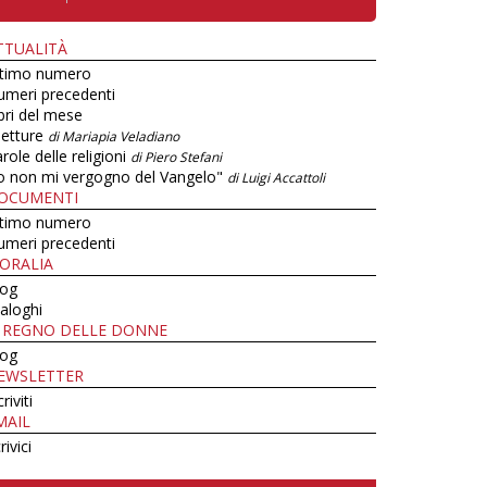
TTUALITÀ
ltimo numero
umeri precedenti
bri del mese
letture
di Mariapia Veladiano
role delle religioni
di Piero Stefani
o non mi vergogno del Vangelo"
di Luigi Accattoli
OCUMENTI
ltimo numero
umeri precedenti
ORALIA
log
aloghi
L REGNO DELLE DONNE
log
EWSLETTER
criviti
MAIL
rivici