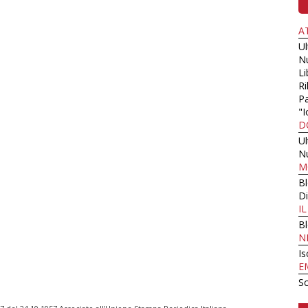
A
U
N
Li
Ri
Pa
"I
D
U
N
M
B
Di
I
B
N
Is
E
Sc