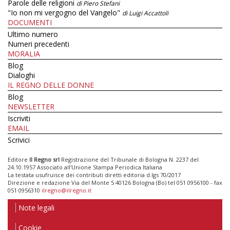
Parole delle religioni
di Piero Stefani
"Io non mi vergogno del Vangelo"
di Luigi Accattoli
DOCUMENTI
Ultimo numero
Numeri precedenti
MORALIA
Blog
Dialoghi
IL REGNO DELLE DONNE
Blog
NEWSLETTER
Iscriviti
EMAIL
Scrivici
Editore
Il Regno srl
Registrazione del Tribunale di Bologna N. 2237 del
24.10.1957 Associato all’Unione Stampa Periodica Italiana
La testata usufruisce dei contributi diretti editoria d.lgs 70/2017
Direzione e redazione Via del Monte 5 40126 Bologna (Bo) tel 051 0956100 - fax
051 0956310
ilregno@ilregno.it
Note legali
Cookie