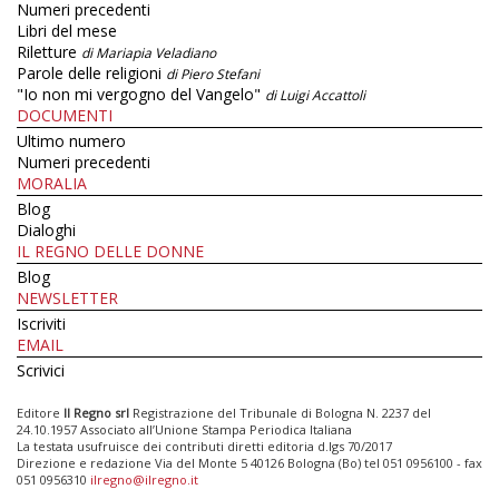
Numeri precedenti
Libri del mese
Riletture
di Mariapia Veladiano
Parole delle religioni
di Piero Stefani
"Io non mi vergogno del Vangelo"
di Luigi Accattoli
DOCUMENTI
Ultimo numero
Numeri precedenti
MORALIA
Blog
Dialoghi
IL REGNO DELLE DONNE
Blog
NEWSLETTER
Iscriviti
EMAIL
Scrivici
Editore
Il Regno srl
Registrazione del Tribunale di Bologna N. 2237 del
24.10.1957 Associato all’Unione Stampa Periodica Italiana
La testata usufruisce dei contributi diretti editoria d.lgs 70/2017
Direzione e redazione Via del Monte 5 40126 Bologna (Bo) tel 051 0956100 - fax
051 0956310
ilregno@ilregno.it