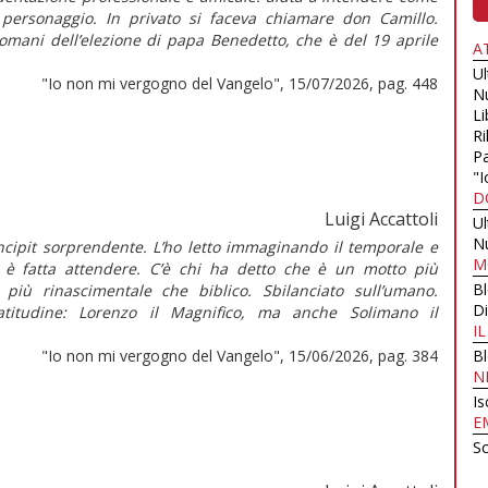
 personaggio. In privato si faceva chiamare don Camillo.
domani dell’elezione di papa Benedetto, che è del 19 aprile
A
U
"Io non mi vergogno del Vangelo", 15/07/2026, pag. 448
N
Li
Ri
Pa
"I
D
Luigi Accattoli
U
N
cipit sorprendente. L’ho letto immaginando il temporale e
M
i è fatta attendere. C’è chi ha detto che è un motto più
B
 più rinascimentale che biblico. Sbilanciato sull’umano.
Di
latitudine: Lorenzo il Magnifico, ma anche Solimano il
I
"Io non mi vergogno del Vangelo", 15/06/2026, pag. 384
B
N
Is
E
Sc