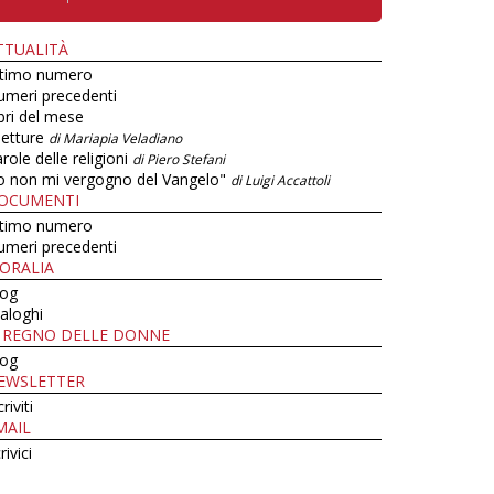
TTUALITÀ
ltimo numero
umeri precedenti
bri del mese
letture
di Mariapia Veladiano
role delle religioni
di Piero Stefani
o non mi vergogno del Vangelo"
di Luigi Accattoli
OCUMENTI
ltimo numero
umeri precedenti
ORALIA
log
aloghi
L REGNO DELLE DONNE
log
EWSLETTER
criviti
MAIL
rivici