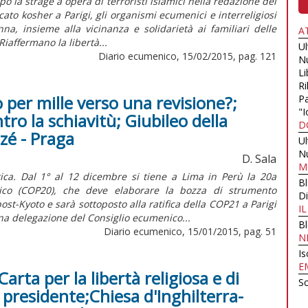
 la strage a opera di terroristi islamici nella redazione del
to kosher a Parigi, gli organismi ecumenici e interreligiosi
, insieme alla vicinanza e solidarietà ai familiari delle
A
Riaffermano la libertà...
U
Diario ecumenico, 15/02/2015, pag. 121
N
Li
Ri
 per mille verso una revisione?;
Pa
"I
tro la schiavitù; Giubileo della
D
izé - Praga
U
N
D. Sala
M
ica. Dal 1° al 12 dicembre si tiene a Lima in Perù la 20a
B
ico (COP20), che deve elaborare la bozza di strumento
Di
st-Kyoto e sarà sottoposto alla ratifica della COP21 a Parigi
I
na delegazione del Consiglio ecumenico...
B
Diario ecumenico, 15/01/2015, pag. 51
N
Is
E
rta per la libertà religiosa e di
Sc
presidente;Chiesa d'Inghilterra-