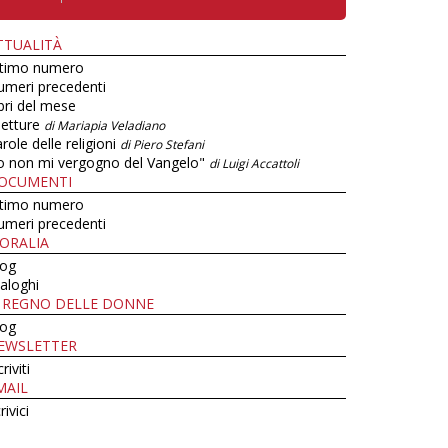
TTUALITÀ
ltimo numero
umeri precedenti
bri del mese
letture
di Mariapia Veladiano
role delle religioni
di Piero Stefani
o non mi vergogno del Vangelo"
di Luigi Accattoli
OCUMENTI
ltimo numero
umeri precedenti
ORALIA
log
aloghi
L REGNO DELLE DONNE
log
EWSLETTER
criviti
MAIL
rivici