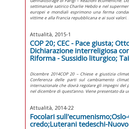
GennaioStrage di Parigi – Reazioni ecumeniche. Dopo
settimanale satirico Charlie Hebdo e nel supermerca
europei e mondiali esprimono una ferma condanna
vittime e alla Francia repubblicana e ai suoi valori. 
Attualità, 2015-1
COP 20; CEC - Pace giusta; Otto
Dichiarazione interreligiosa con
Riforma - Sussidio liturgico; Ta
Dicembre 2014COP 20 – Chiese e giustizia climat
Conferenza delle parti sul cambiamento climat
internazionale che dovrà regolare gli impegni del po
nel dicembre di quest’anno. Viene presentato da u
Attualità, 2014-22
Focolari sull'ecumenismo;Oslo-Ca
credo;Luterani tedeschi-Nuovo 