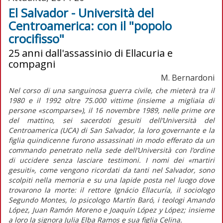
El Salvador - Università del
Centroamerica: con il "popolo
crocifisso"
25 anni dall'assassinio di Ellacuria e
compagni
M. Bernardoni
Nel corso di una sanguinosa guerra civile, che mieterà tra il
1980 e il 1992 oltre 75.000 vittime (insieme a migliaia di
persone «scomparse»), il 16 novembre 1989, nelle prime ore
del mattino, sei sacerdoti gesuiti dell’Università del
Centroamerica (UCA) di San Salvador, la loro governante e la
figlia quindicenne furono assassinati in modo efferato da un
commando penetrato nella sede dell’Università con l’ordine
di uccidere senza lasciare testimoni. I nomi dei «martiri
gesuiti», come vengono ricordati da tanti nel Salvador, sono
scolpiti nella memoria e su una lapide posta nel luogo dove
trovarono la morte: il rettore Ignácio Ellacuría, il sociologo
Segundo Montes, lo psicologo Martín Baró, i teologi Amando
López, Juan Ramón Moreno e Joaquín López y López; insieme
a loro la signora Julia Elba Ramos e sua figlia Celina.