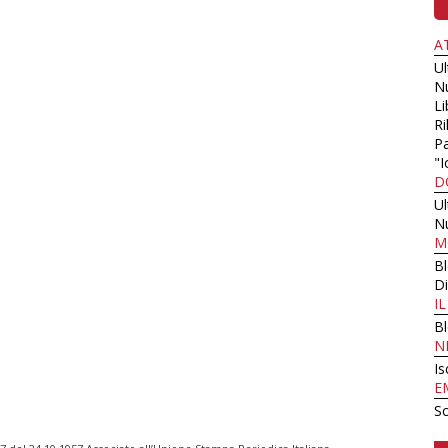
A
U
N
Li
Ri
Pa
"I
D
U
N
M
B
Di
I
B
N
Is
E
Sc