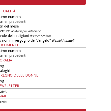
TTUALITÀ
ltimo numero
umeri precedenti
bri del mese
letture
di Mariapia Veladiano
role delle religioni
di Piero Stefani
o non mi vergogno del Vangelo"
di Luigi Accattoli
OCUMENTI
ltimo numero
umeri precedenti
ORALIA
log
aloghi
L REGNO DELLE DONNE
log
EWSLETTER
criviti
MAIL
rivici