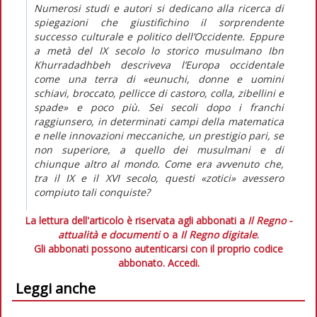
Numerosi studi e autori si dedicano alla ricerca di
spiegazioni che giustifichino il sorprendente
successo culturale e politico dell’Occidente. Eppure
a metà del IX secolo lo storico musulmano Ibn
Khurradadhbeh descriveva l’Europa occidentale
come una terra di «eunuchi, donne e uomini
schiavi, broccato, pellicce di castoro, colla, zibellini e
spade» e poco più. Sei secoli dopo i franchi
raggiunsero, in determinati campi della matematica
e nelle innovazioni meccaniche, un prestigio pari, se
non superiore, a quello dei musulmani e di
chiunque altro al mondo. Come era avvenuto che,
tra il IX e il XVI secolo, questi «zotici» avessero
compiuto tali conquiste?
La lettura dell'articolo è riservata agli abbonati a
Il Regno -
attualità e documenti
o a
Il Regno digitale
.
Gli abbonati possono autenticarsi con il proprio codice
abbonato.
Accedi.
Leggi anche