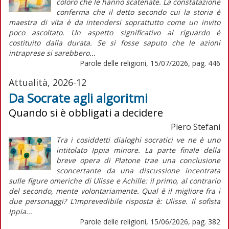
coloro che le hanno scatenate. La constatazione
conferma che il detto secondo cui la storia è
maestra di vita è da intendersi soprattutto come un invito
poco ascoltato. Un aspetto significativo al riguardo è
costituito dalla durata. Se si fosse saputo che le azioni
intraprese si sarebbero...
Parole delle religioni, 15/07/2026, pag. 446
Attualità, 2026-12
Da Socrate agli algoritmi
Quando si è obbligati a decidere
Piero Stefani
Tra i cosiddetti dialoghi socratici ve ne è uno
intitolato Ippia minore. La parte finale della
breve opera di Platone trae una conclusione
sconcertante da una discussione incentrata
sulle figure omeriche di Ulisse e Achille: il primo, al contrario
del secondo, mente volontariamente. Qual è il migliore fra i
due personaggi? L’imprevedibile risposta è: Ulisse. Il sofista
Ippia...
Parole delle religioni, 15/06/2026, pag. 382