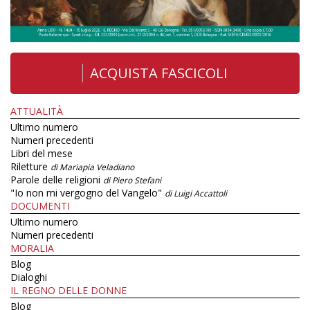
ACQUISTA FASCICOLI
ATTUALITÀ
Ultimo numero
Numeri precedenti
Libri del mese
Riletture
di Mariapia Veladiano
Parole delle religioni
di Piero Stefani
"Io non mi vergogno del Vangelo"
di Luigi Accattoli
DOCUMENTI
Ultimo numero
Numeri precedenti
MORALIA
Blog
Dialoghi
IL REGNO DELLE DONNE
Blog