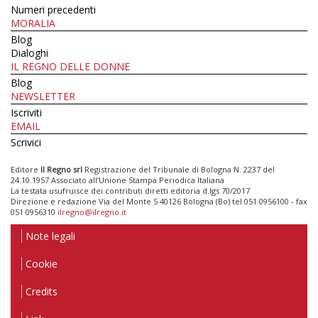
Numeri precedenti
MORALIA
Blog
Dialoghi
IL REGNO DELLE DONNE
Blog
NEWSLETTER
Iscriviti
EMAIL
Scrivici
Editore
Il Regno srl
Registrazione del Tribunale di Bologna N. 2237 del
24.10.1957 Associato all’Unione Stampa Periodica Italiana
La testata usufruisce dei contributi diretti editoria d.lgs 70/2017
Direzione e redazione Via del Monte 5 40126 Bologna (Bo) tel 051 0956100 - fax
051 0956310
ilregno@ilregno.it
Note legali
Cookie
Credits