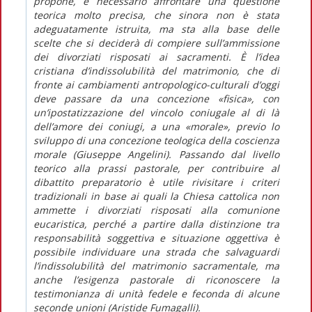
propone, è necessario affrontare una questione
teorica molto precisa, che sinora non è stata
adeguatamente istruita, ma sta alla base delle
scelte che si deciderà di compiere sull’ammissione
dei divorziati risposati ai sacramenti. È l’idea
cristiana d’indissolubilità del matrimonio, che di
fronte ai cambiamenti antropologico-culturali d’oggi
deve passare da una concezione «fisica», con
un’ipostatizzazione del vincolo coniugale al di là
dell’amore dei coniugi, a una «morale», previo lo
sviluppo di una concezione teologica della coscienza
morale (Giuseppe Angelini). Passando dal livello
teorico alla prassi pastorale, per contribuire al
dibattito preparatorio è utile rivisitare i criteri
tradizionali in base ai quali la Chiesa cattolica non
ammette i divorziati risposati alla comunione
eucaristica, perché a partire dalla distinzione tra
responsabilità soggettiva e situazione oggettiva è
possibile individuare una strada che salvaguardi
l’indissolubilità del matrimonio sacramentale, ma
anche l’esigenza pastorale di riconoscere la
testimonianza di unità fedele e feconda di alcune
seconde unioni (Aristide Fumagalli).