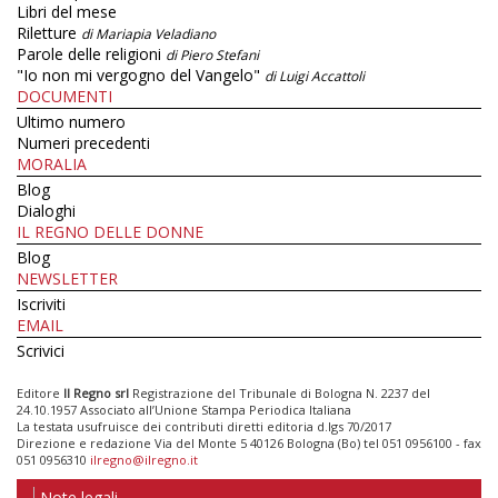
Libri del mese
Riletture
di Mariapia Veladiano
Parole delle religioni
di Piero Stefani
"Io non mi vergogno del Vangelo"
di Luigi Accattoli
DOCUMENTI
Ultimo numero
Numeri precedenti
MORALIA
Blog
Dialoghi
IL REGNO DELLE DONNE
Blog
NEWSLETTER
Iscriviti
EMAIL
Scrivici
Editore
Il Regno srl
Registrazione del Tribunale di Bologna N. 2237 del
24.10.1957 Associato all’Unione Stampa Periodica Italiana
La testata usufruisce dei contributi diretti editoria d.lgs 70/2017
Direzione e redazione Via del Monte 5 40126 Bologna (Bo) tel 051 0956100 - fax
051 0956310
ilregno@ilregno.it
Note legali