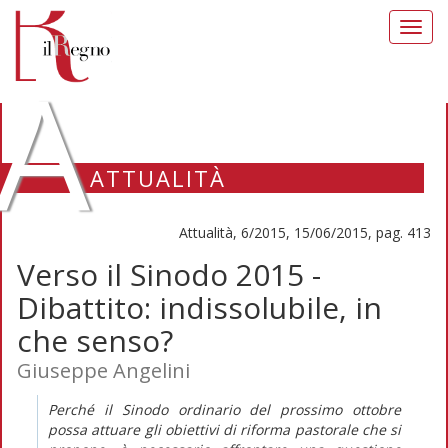
Toggl
navig
A
ATTUALITÀ
Attualità, 6/2015, 15/06/2015, pag. 413
Verso il Sinodo 2015 -
Dibattito: indissolubile, in
che senso?
Giuseppe Angelini
Perché il Sinodo ordinario del prossimo ottobre
possa attuare gli obiettivi di riforma pastorale che si