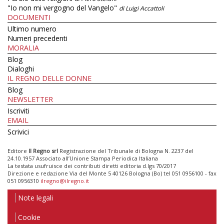
"Io non mi vergogno del Vangelo"
di Luigi Accattoli
DOCUMENTI
Ultimo numero
Numeri precedenti
MORALIA
Blog
Dialoghi
IL REGNO DELLE DONNE
Blog
NEWSLETTER
Iscriviti
EMAIL
Scrivici
Editore
Il Regno srl
Registrazione del Tribunale di Bologna N. 2237 del
24.10.1957 Associato all’Unione Stampa Periodica Italiana
La testata usufruisce dei contributi diretti editoria d.lgs 70/2017
Direzione e redazione Via del Monte 5 40126 Bologna (Bo) tel 051 0956100 - fax
051 0956310
ilregno@ilregno.it
Note legali
Cookie