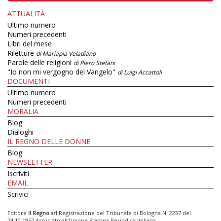
ATTUALITÀ
Ultimo numero
Numeri precedenti
Libri del mese
Riletture
di Mariapia Veladiano
Parole delle religioni
di Piero Stefani
"Io non mi vergogno del Vangelo"
di Luigi Accattoli
DOCUMENTI
Ultimo numero
Numeri precedenti
MORALIA
Blog
Dialoghi
IL REGNO DELLE DONNE
Blog
NEWSLETTER
Iscriviti
EMAIL
Scrivici
Editore
Il Regno srl
Registrazione del Tribunale di Bologna N. 2237 del
24.10.1957 Associato all’Unione Stampa Periodica Italiana