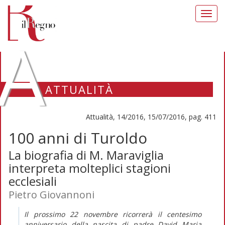
Toggl
navig
A
ATTUALITÀ
Attualità, 14/2016, 15/07/2016, pag. 411
100 anni di Turoldo
La biografia di M. Maraviglia
interpreta molteplici stagioni
ecclesiali
Pietro Giovannoni
Il prossimo 22 novembre ricorrerà il centesimo
anniversario della nascita di padre David Maria