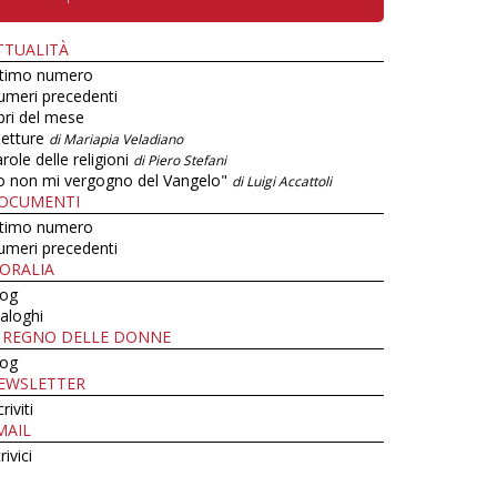
TTUALITÀ
ltimo numero
umeri precedenti
bri del mese
letture
di Mariapia Veladiano
role delle religioni
di Piero Stefani
o non mi vergogno del Vangelo"
di Luigi Accattoli
OCUMENTI
ltimo numero
umeri precedenti
ORALIA
log
aloghi
L REGNO DELLE DONNE
log
EWSLETTER
criviti
MAIL
rivici