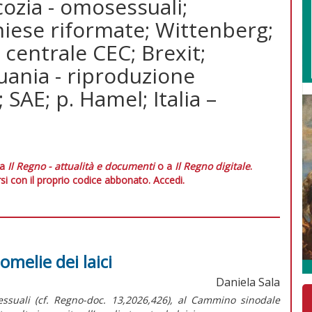
cozia - omosessuali;
ese riformate; Wittenberg;
 centrale CEC; Brexit;
uania - riproduzione
; SAE; p. Hamel; Italia –
 a
Il Regno - attualità e documenti
o a
Il Regno digitale
.
si con il proprio codice abbonato.
Accedi.
melie dei laici
Daniela Sala
ssuali (cf.
Regno-doc.
13,2026,426), al Cammino sinodale