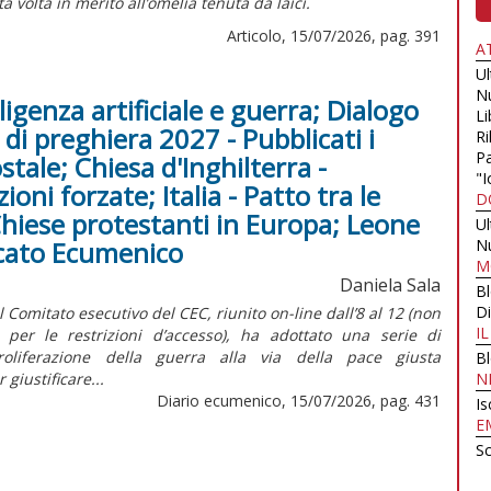
 volta in merito all’omelia tenuta da laici.
Articolo, 15/07/2026, pag. 391
A
U
N
ligenza artificiale e guerra; Dialogo
Li
di preghiera 2027 - Pubblicati i
Ri
Pa
stale; Chiesa d'Inghilterra -
"I
oni forzate; Italia - Patto tra le
D
Chiese protestanti in Europa; Leone
U
arcato Ecumenico
N
M
Daniela Sala
B
Di
omitato esecutivo del CEC, riunito on-line dall’8 al 12 (non
I
er le restrizioni d’accesso), ha adottato una serie di
roliferazione della guerra alla via della pace giusta
B
giustificare...
N
Diario ecumenico, 15/07/2026, pag. 431
Is
E
Sc