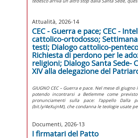
tedesco arriva un altro stop dalla Santa Sede, questa
Attualità, 2026-14
CEC - Guerra e pace; CEC - Intel
cattolico-ortodosso; Settimana 
testi; Dialogo cattolico-penteco
Richiesta di perdono per le adozi
religioni; Dialogo Santa Sede- 
XIV alla delegazione del Patri
GIUGNO CEC – Guerra e pace. Nel mese di giugno il C
potendo incontrarsi a Betlemme come previsto p
pronunciamenti sulla pace: l’appello Dalla p
(bit.ly/4eXujnM), che condanna le teologie usate per 
Documenti, 2026-13
I firmatari del Patto