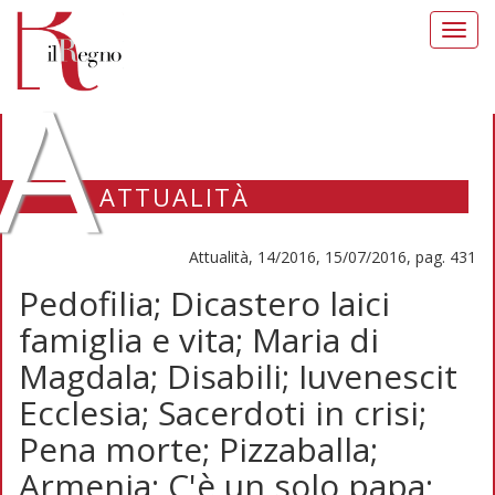
Toggl
navig
A
ATTUALITÀ
Attualità, 14/2016, 15/07/2016, pag. 431
Pedofilia; Dicastero laici
famiglia e vita; Maria di
Magdala; Disabili; Iuvenescit
Ecclesia; Sacerdoti in crisi;
Pena morte; Pizzaballa;
Armenia; C'è un solo papa;