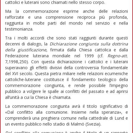
cattolici e luterani sono chiamati nello stesso corpo.
Ma la commemorazione esprime anche delle relazioni
rafforzate e una comprensione reciproca più profonda,
raggiunta in molte parti del mondo nel servizio e nella
testimonianza.
Tra i molti accordi che sono stati raggiunti durante questi
decenni di dialogo, la
Dichiarazione congiunta sulla dottrina
della giustificazione
, firmata dalla Chiesa cattolica e dalla
Federazione luterana mondiale nel 1999 (cf.
Regno-att.
7,1998,250). Con questa dichiarazione i cattolici e i luterani
superavano gli effetti divisivi della controversia fondamentale
del XVI secolo. Questa pietra miliare nelle relazioni ecumeniche
cattoliche-luterane costituisce il fondamento teologico della
commemorazione congiunta, e rende possibile l’impegno
pubblico a volgere le spalle ai conflitti del passato e ad aprirsi
all’unità a cui la Chiesa è chiamata.
La commemorazione congiunta avrà il titolo significativo di
«Dal conflitto alla comunione. Insieme nella speranza», e
comprenderà una preghiera comune nella cattedrale di Lund e
un evento pubblico nello stadio di Malmö (Svezia).
Dal conflitto alla comunione
è anche il titolo di un rapporto