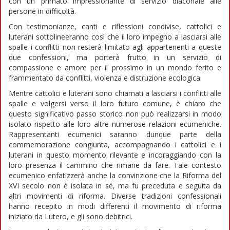
con un primato impressionante di servizio diaconale alle
persone in difficoltà.
Con testimonianze, canti e riflessioni condivise, cattolici e
luterani sottolineeranno così che il loro impegno a lasciarsi alle
spalle i conflitti non resterà limitato agli appartenenti a queste
due confessioni, ma porterà frutto in un servizio di
compassione e amore per il prossimo in un mondo ferito e
frammentato da conflitti, violenza e distruzione ecologica.
Mentre cattolici e luterani sono chiamati a lasciarsi i conflitti alle
spalle e volgersi verso il loro futuro comune, è chiaro che
questo significativo passo storico non può realizzarsi in modo
isolato rispetto alle loro altre numerose relazioni ecumeniche.
Rappresentanti ecumenici saranno dunque parte della
commemorazione congiunta, accompagnando i cattolici e i
luterani in questo momento rilevante e incoraggiando con la
loro presenza il cammino che rimane da fare. Tale contesto
ecumenico enfatizzerà anche la convinzione che la Riforma del
XVI secolo non è isolata in sé, ma fu preceduta e seguita da
altri movimenti di riforma. Diverse tradizioni confessionali
hanno recepito in modi differenti il movimento di riforma
iniziato da Lutero, e gli sono debitrici.