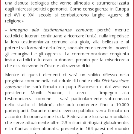
una disputa teologica che venne allineata e strumentalizzata
dagli interessi politici egemonici. Come conseguenza in Europa
nel XVI e XVII secolo si combatterono lunghe «guerre di
religione».
–
Impegno alla testimonianza comune:
perché mentre
cattolici e luterani continuano a ricercare l’unità, nulla impedisce
la loro testimonianza comune alla gioia, alla bellezza e al
potere trasformante della fede, specialmente servendo i poveri,
gli emarginati e gli oppressi. La commemorazione congiunta
invita cattolici e luterani a donare, proprio per la misericordia
che essi ricevono in Cristo e attraverso di lui.
Mentre di questi elementi ci sarà un solido riflesso nella
preghiera comune nella cattedrale di Lund e nella
Dichiarazione
comune
che sarà firmata da papa Francesco e dal vescovo
presidente Munib Younan, il terzo – l’impegno alla
testimonianza comune – sarà particolarmente sottolineato
nello stadio di Malmö, che può contenere fino a 10.000
partecipanti. Durante questo evento pubblico verrà firmato un
accordo di cooperazione tra la Federazione luterana mondiale,
che serve attualmente oltre 2,3 milioni di rifugiati globalmente,
e la Caritas internationalis, presente in 164 paesi nel mondo