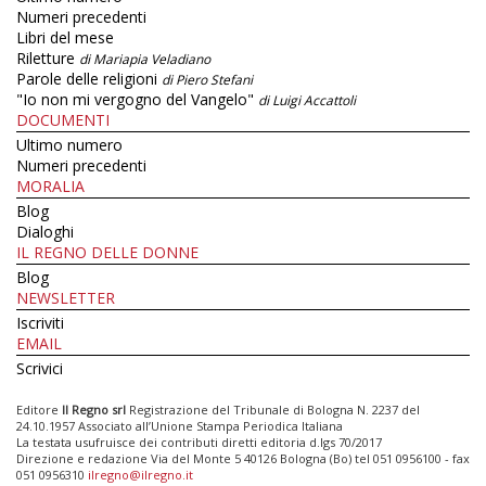
Numeri precedenti
Libri del mese
Riletture
di Mariapia Veladiano
Parole delle religioni
di Piero Stefani
"Io non mi vergogno del Vangelo"
di Luigi Accattoli
DOCUMENTI
Ultimo numero
Numeri precedenti
MORALIA
Blog
Dialoghi
IL REGNO DELLE DONNE
Blog
NEWSLETTER
Iscriviti
EMAIL
Scrivici
Editore
Il Regno srl
Registrazione del Tribunale di Bologna N. 2237 del
24.10.1957 Associato all’Unione Stampa Periodica Italiana
La testata usufruisce dei contributi diretti editoria d.lgs 70/2017
Direzione e redazione Via del Monte 5 40126 Bologna (Bo) tel 051 0956100 - fax
051 0956310
ilregno@ilregno.it