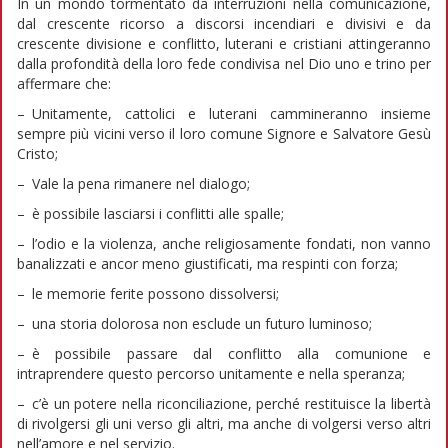
In un mondo tormentato da interruzioni nella comunicazione,
dal crescente ricorso a discorsi incendiari e divisivi e da
crescente divisione e conflitto, luterani e cristiani attingeranno
dalla profondità della loro fede condivisa nel Dio uno e trino per
affermare che:
– Unitamente, cattolici e luterani cammineranno insieme
sempre più vicini verso il loro comune Signore e Salvatore Gesù
Cristo;
– Vale la pena rimanere nel dialogo;
– è possibile lasciarsi i conflitti alle spalle;
– l’odio e la violenza, anche religiosamente fondati, non vanno
banalizzati e ancor meno giustificati, ma respinti con forza;
– le memorie ferite possono dissolversi;
– una storia dolorosa non esclude un futuro luminoso;
– è possibile passare dal conflitto alla comunione e
intraprendere questo percorso unitamente e nella speranza;
– c’è un potere nella riconciliazione, perché restituisce la libertà
di rivolgersi gli uni verso gli altri, ma anche di volgersi verso altri
nell’amore e nel servizio.