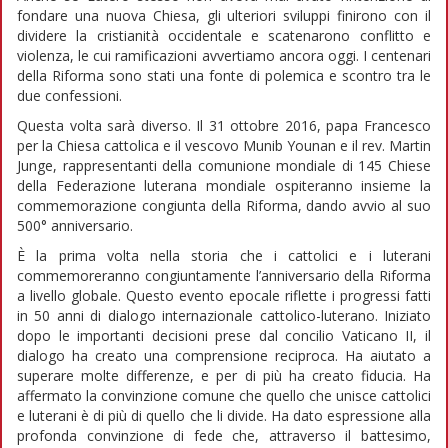
fondare una nuova Chiesa, gli ulteriori sviluppi finirono con il
dividere la cristianità occidentale e scatenarono conflitto e
violenza, le cui ramificazioni avvertiamo ancora oggi. I centenari
della Riforma sono stati una fonte di polemica e scontro tra le
due confessioni.
Questa volta sarà diverso. Il 31 ottobre 2016, papa Francesco
per la Chiesa cattolica e il vescovo Munib Younan e il rev. Martin
Junge, rappresentanti della comunione mondiale di 145 Chiese
della Federazione luterana mondiale ospiteranno insieme la
commemorazione congiunta della Riforma, dando avvio al suo
500° anniversario.
È la prima volta nella storia che i cattolici e i luterani
commemoreranno congiuntamente l’anniversario della Riforma
a livello globale. Questo evento epocale riflette i progressi fatti
in 50 anni di dialogo internazionale cattolico-luterano. Iniziato
dopo le importanti decisioni prese dal concilio Vaticano II, il
dialogo ha creato una comprensione reciproca. Ha aiutato a
superare molte differenze, e per di più ha creato fiducia. Ha
affermato la convinzione comune che quello che unisce cattolici
e luterani è di più di quello che li divide. Ha dato espressione alla
profonda convinzione di fede che, attraverso il battesimo,