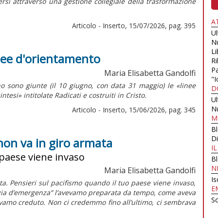
dersi attraverso una gestione collegiale della trasformazione
A
Articolo - Inserto, 15/07/2026, pag. 395
U
N
Li
inee d'orientamento
Ri
Pa
Maria Elisabetta Gandolfi
"I
o sono giunte (il 10 giugno, con data 31 maggio) le «linee
D
intesi»
intitolate
Radicati e costruiti in Cristo.
U
N
Articolo - Inserto, 15/06/2026, pag. 345
M
B
Di
non va in giro armata
I
 paese viene invaso
B
N
Maria Elisabetta Gandolfi
Is
a. Pensieri sul pacifismo quando il tuo paese viene invaso,
E
ligia d’emergenza” l’avevamo preparata da tempo, come aveva
Sc
vevamo creduto. Non ci credemmo fino all’ultimo, ci sembrava