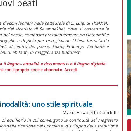
uovi beati
e diaconi laotiani nella cattedrale di S. Luigi di Thakhek,
de del vicariato di Savannekhet, dove si concentra la
ca del paese, composta prevalentemente da vietnamiti e
d’orgoglio e di gioia per una giovane Chiesa formata da
akhet, al centro del paese, Luang Prabang, Vientiane e
lioni di abitanti, in maggioranza buddhisti.
 a
Il Regno - attualità e documenti
o a
Il Regno digitale
.
si con il proprio codice abbonato.
Accedi.
inodalità: uno stile spirituale
Maria Elisabetta Gandolfi
o di equilibrio in cui convergono la continuità del magistero
della ricezione del Concilio e lo sviluppo della tradizione