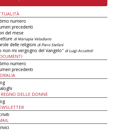
TTUALITÀ
ltimo numero
umeri precedenti
bri del mese
letture
di Mariapia Veladiano
role delle religioni
di Piero Stefani
o non mi vergogno del Vangelo"
di Luigi Accattoli
OCUMENTI
ltimo numero
umeri precedenti
ORALIA
log
aloghi
L REGNO DELLE DONNE
log
EWSLETTER
criviti
MAIL
rivici