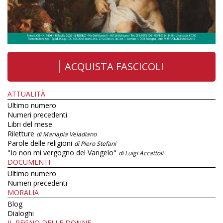
ACQUISTA FASCICOLI
ATTUALITÀ
Ultimo numero
Numeri precedenti
Libri del mese
Riletture
di Mariapia Veladiano
Parole delle religioni
di Piero Stefani
"Io non mi vergogno del Vangelo"
di Luigi Accattoli
DOCUMENTI
Ultimo numero
Numeri precedenti
MORALIA
Blog
Dialoghi
IL REGNO DELLE DONNE