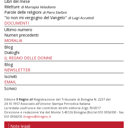
Libri del mese
Riletture
di Mariapia Veladiano
Parole delle religioni
di Piero Stefani
"Io non mi vergogno del Vangelo"
di Luigi Accattoli
DOCUMENTI
Ultimo numero
Numeri precedenti
MORALIA
Blog
Dialoghi
IL REGNO DELLE DONNE
Blog
NEWSLETTER
Iscriviti
EMAIL
Scrivici
Editore
Il Regno srl
Registrazione del Tribunale di Bologna N. 2237 del
24.10.1957 Associato all’Unione Stampa Periodica Italiana
La testata usufruisce dei contributi diretti editoria d.lgs 70/2017
Direzione e redazione Via del Monte 5 40126 Bologna (Bo) tel 051 0956100 - fax
051 0956310
ilregno@ilregno.it
Note legali