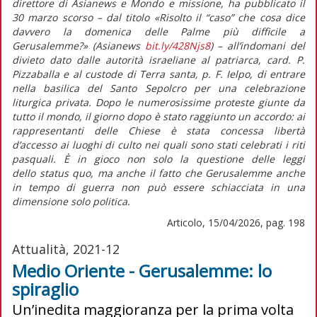
direttore di
Asianews
e
Mondo e missione,
ha pubblicato il
30 marzo scorso – dal titolo «Risolto il “caso” che cosa dice
davvero la domenica delle Palme più difficile a
Gerusalemme?»
(Asianews
bit.ly/428Njs8
) – all’indomani del
divieto dato dalle autorità israeliane al patriarca, card. P.
Pizzaballa e al custode di Terra santa, p. F. Ielpo, di entrare
nella basilica del Santo Sepolcro per una celebrazione
liturgica privata. Dopo le numerosissime proteste giunte da
tutto il mondo, il giorno dopo è stato raggiunto un accordo: ai
rappresentanti delle Chiese è stata concessa libertà
d’accesso ai luoghi di culto nei quali sono stati celebrati i riti
pasquali. È in gioco non solo la questione delle leggi
dello
status quo
,
ma anche il fatto che Gerusalemme anche
in tempo di guerra non può essere schiacciata in una
dimensione solo politica.
Articolo, 15/04/2026, pag. 198
Attualità, 2021-12
Medio Oriente - Gerusalemme: lo
spiraglio
Un’inedita maggioranza per la prima volta