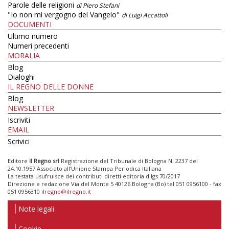
Parole delle religioni
di Piero Stefani
"Io non mi vergogno del Vangelo"
di Luigi Accattoli
DOCUMENTI
Ultimo numero
Numeri precedenti
MORALIA
Blog
Dialoghi
IL REGNO DELLE DONNE
Blog
NEWSLETTER
Iscriviti
EMAIL
Scrivici
Editore
Il Regno srl
Registrazione del Tribunale di Bologna N. 2237 del
24.10.1957 Associato all’Unione Stampa Periodica Italiana
La testata usufruisce dei contributi diretti editoria d.lgs 70/2017
Direzione e redazione Via del Monte 5 40126 Bologna (Bo) tel 051 0956100 - fax
051 0956310
ilregno@ilregno.it
Note legali
Cookie