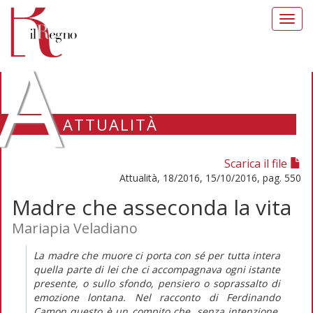
Toggl
navig
A
ATTUALITÀ
Scarica il file
Attualità, 18/2016, 15/10/2016, pag. 550
Madre che asseconda la vita
Mariapia Veladiano
La madre che muore ci porta con sé per tutta intera
quella parte di lei che ci accompagnava ogni istante
presente, o sullo sfondo, pensiero o soprassalto di
emozione lontana. Nel racconto di Ferdinando
Camon questo è un compito che, senza intenzione,