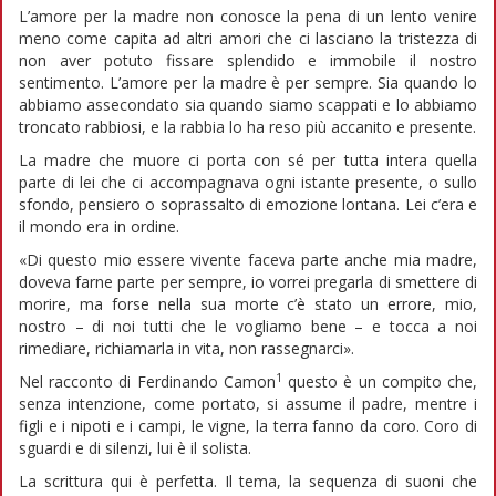
L’amore per la madre non conosce la pena di un lento venire
meno come capita ad altri amori che ci lasciano la tristezza di
non aver potuto fissare splendido e immobile il nostro
sentimento. L’amore per la madre è per sempre. Sia quando lo
abbiamo assecondato sia quando siamo scappati e lo abbiamo
troncato rabbiosi, e la rabbia lo ha reso più accanito e presente.
La madre che muore ci porta con sé per tutta intera quella
parte di lei che ci accompagnava ogni istante presente, o sullo
sfondo, pensiero o soprassalto di emozione lontana. Lei c’era e
il mondo era in ordine.
«Di questo mio essere vivente faceva parte anche mia madre,
doveva farne parte per sempre, io vorrei pregarla di smettere di
morire, ma forse nella sua morte c’è stato un errore, mio,
nostro – di noi tutti che le vogliamo bene – e tocca a noi
rimediare, richiamarla in vita, non rassegnarci».
1
Nel racconto di Ferdinando Camon
questo è un compito che,
senza intenzione, come portato, si assume il padre, mentre i
figli e i nipoti e i campi, le vigne, la terra fanno da coro. Coro di
sguardi e di silenzi, lui è il solista.
La scrittura qui è perfetta. Il tema, la sequenza di suoni che