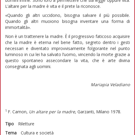
uomini infine. Sono loro a permettere che sia legge oppure vita.
L’altare per la madre è vita e il prete la riconosce.
«Quando gli altri uccidono, bisogna salvare il più possibile.
Quando gli altri muoiono bisogna inventare una forma di
immortalità».
Non è un trattenere la madre. È il progressivo faticoso acquisire
che la madre è eterna nel bene fatto, segreto dentro i gesti
necessari e diventato improvvisamente folgorante nel punto
luminoso in cui lei ha salvato l’uomo, vincendo la morte grazie a
questo spontaneo assecondare la vita, che è arte divina
consegnata agli uomini.
Mariapia Veladiano
1
F. Camon,
Un altare per la madre
, Garzanti, Milano 1978.
Tipo
Riletture
Tema
Cultura e società