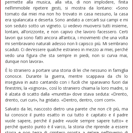
permette alla musica, alla vita, di non implodere, finita
nell’immobile ripetere gesti, si mostra da lontano: «Sono
tornato dai miei ma non ho trovato in casa nessuno, la casa
era spalancata e deserta. Sono andato a cercarli sui campi e mi
son seduto sotto un vigneto. Li vedevo muoversi tutti insieme,
lontani, all’orizzonte, e non capivo che lavoro facessero. Certi
lavori qui sono fatti ancora all’antica, i movimenti che una volta
mi sembravano naturali adesso non li capisco più. Mi sembrano
scaduti. Ci dev’essere qualche estraneo in mezzo ai miei, perché
vedo una figura che sta sempre in piedi, non si curva mai,
dunque non lavora».
È lo straniero a portare una storia di lei che nessuno in famiglia
conosce. Durante la guerra, mentre scappava da chi lo
inseguiva in auto cantando con i fucili che sparavano fuori dai
finestrini, la «signora», così lo straniero chiama la loro madre, si
è alzata di scatto dalla «muretta» dove stava seduta: «Drento,
drento, curi curi», ha gridato. «Dentro, dentro, corri corri».
Salvato da lei, nascosto dietro una parete che non c’è più, ma
lui conosce il punto esatto in cui tutto è capitato e il padre
vuole sapere, perché il padre «vuole sempre sapere tutto» e
perché questo punto è il varco, la storia che riprende a essere
storia e non terra di cimitero pronta a gelare nell’inverno di