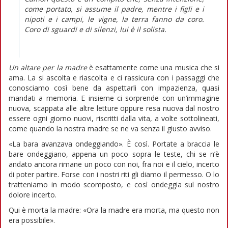
come portato, si assume il padre, mentre i figli e i
nipoti e i campi, le vigne, la terra fanno da coro.
Coro di sguardi e di silenzi, lui è il solista.
Un altare per la madre
è esattamente come una musica che si
ama. La si ascolta e riascolta e ci rassicura con i passaggi che
conosciamo così bene da aspettarli con impazienza, quasi
mandati a memoria. E insieme ci sorprende con un’immagine
nuova, scappata alle altre letture oppure resa nuova dal nostro
essere ogni giorno nuovi, riscritti dalla vita, a volte sottolineati,
come quando la nostra madre se ne va senza il giusto avviso.
«La bara avanzava ondeggiando». È così. Portate a braccia le
bare ondeggiano, appena un poco sopra le teste, chi se n’è
andato ancora rimane un poco con noi, fra noi e il cielo, incerto
di poter partire. Forse con i nostri riti gli diamo il permesso. O lo
tratteniamo in modo scomposto, e così ondeggia sul nostro
dolore incerto.
Qui è morta la madre: «Ora la madre era morta, ma questo non
era possibile».