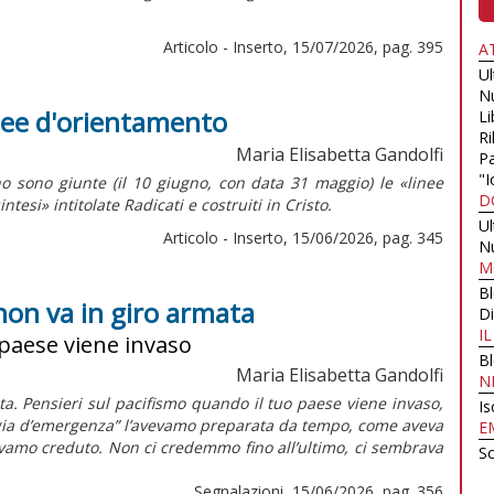
Articolo - Inserto, 15/07/2026, pag. 395
A
U
N
inee d'orientamento
Li
Ri
Maria Elisabetta Gandolfi
Pa
"I
o sono giunte (il 10 giugno, con data 31 maggio) le «linee
D
intesi»
intitolate
Radicati e costruiti in Cristo.
U
Articolo - Inserto, 15/06/2026, pag. 345
N
M
B
non va in giro armata
Di
I
 paese viene invaso
B
Maria Elisabetta Gandolfi
N
a. Pensieri sul pacifismo quando il tuo paese viene invaso,
Is
ligia d’emergenza” l’avevamo preparata da tempo, come aveva
E
vevamo creduto. Non ci credemmo fino all’ultimo, ci sembrava
Sc
Segnalazioni, 15/06/2026, pag. 356