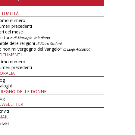
TTUALITÀ
ltimo numero
umeri precedenti
bri del mese
letture
di Mariapia Veladiano
role delle religioni
di Piero Stefani
o non mi vergogno del Vangelo"
di Luigi Accattoli
OCUMENTI
ltimo numero
umeri precedenti
ORALIA
log
aloghi
L REGNO DELLE DONNE
log
EWSLETTER
criviti
MAIL
rivici