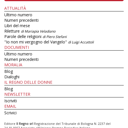
ATTUALITÀ
Ultimo numero
Numeri precedenti
Libri del mese
Riletture
di Mariapia Veladiano
Parole delle religioni
di Piero Stefani
"Io non mi vergogno del Vangelo"
di Luigi Accattoli
DOCUMENTI
Ultimo numero
Numeri precedenti
MORALIA
Blog
Dialoghi
IL REGNO DELLE DONNE
Blog
NEWSLETTER
Iscriviti
EMAIL
Scrivici
Editore
Il Regno srl
Registrazione del Tribunale di Bologna N. 2237 del
24.10.1957 Associato all’Unione Stampa Periodica Italiana