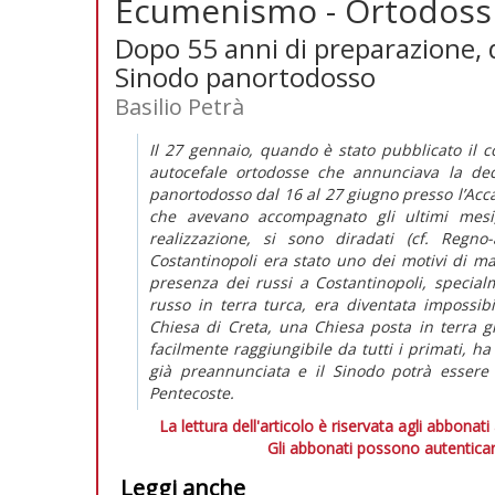
Ecumenismo - Ortodossia:
Dopo 55 anni di preparazione, d
Sinodo panortodosso
Basilio Petrà
Il 27 gennaio, quando è stato pubblicato il c
autocefale ortodosse che annunciava la de
panortodosso dal 16 al 27 giugno presso l’Acca
che avevano accompagnato gli ultimi mesi,
realizzazione, si sono diradati (cf. Regno
Costantinopoli era stato uno dei motivi di m
presenza dei russi a Costantinopoli, special
russo in terra turca, era diventata impossibi
Chiesa di Creta, una Chiesa posta in terra gr
facilmente raggiungibile da tutti i primati, ha
già preannunciata e il Sinodo potrà essere 
Pentecoste.
La lettura dell'articolo è riservata agli abbonati
Gli abbonati possono autenticar
Leggi anche