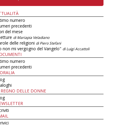
TTUALITÀ
ltimo numero
umeri precedenti
bri del mese
letture
di Mariapia Veladiano
role delle religioni
di Piero Stefani
o non mi vergogno del Vangelo"
di Luigi Accattoli
OCUMENTI
ltimo numero
umeri precedenti
ORALIA
log
aloghi
L REGNO DELLE DONNE
log
EWSLETTER
criviti
MAIL
rivici