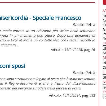
A
isericordia - Speciale Francesco
U
N
Basilio Petrà
Li
Ri
 modo entrata in un orizzonte più vicino nelle settimane
Pa
avvenuta in un momento non atteso. Dopo una domenica di
"I
ione Urbi et orbi e un contatto vivo con i fedeli raccolti in
D
 chiamato...
U
Articolo, 15/04/2025, pag. 26
N
M
B
aconi sposi
Di
I
Basilio Petrà
B
no sono strettamente legate al testo che è stato presentato
N
 de
Il Regno-documenti
e che è frutto del discernimento
Is
ontesto del percorso sinodale della diocesi di Prato.
E
Articolo, 15/10/2024, pag. 532
Sc