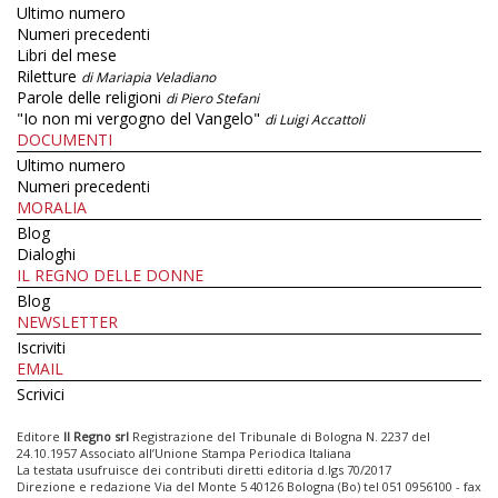
Ultimo numero
Numeri precedenti
Libri del mese
Riletture
di Mariapia Veladiano
Parole delle religioni
di Piero Stefani
"Io non mi vergogno del Vangelo"
di Luigi Accattoli
DOCUMENTI
Ultimo numero
Numeri precedenti
MORALIA
Blog
Dialoghi
IL REGNO DELLE DONNE
Blog
NEWSLETTER
Iscriviti
EMAIL
Scrivici
Editore
Il Regno srl
Registrazione del Tribunale di Bologna N. 2237 del
24.10.1957 Associato all’Unione Stampa Periodica Italiana
La testata usufruisce dei contributi diretti editoria d.lgs 70/2017
Direzione e redazione Via del Monte 5 40126 Bologna (Bo) tel 051 0956100 - fax