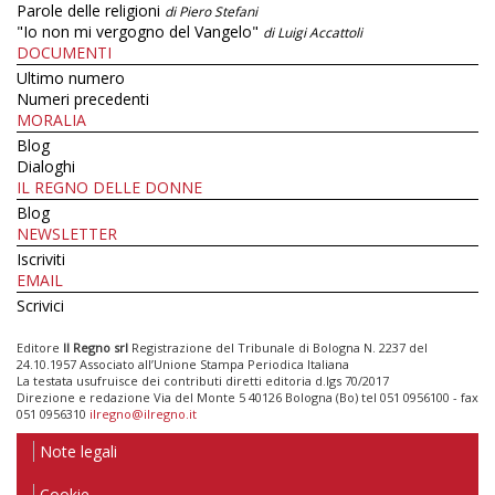
Parole delle religioni
di Piero Stefani
"Io non mi vergogno del Vangelo"
di Luigi Accattoli
DOCUMENTI
Ultimo numero
Numeri precedenti
MORALIA
Blog
Dialoghi
IL REGNO DELLE DONNE
Blog
NEWSLETTER
Iscriviti
EMAIL
Scrivici
Editore
Il Regno srl
Registrazione del Tribunale di Bologna N. 2237 del
24.10.1957 Associato all’Unione Stampa Periodica Italiana
La testata usufruisce dei contributi diretti editoria d.lgs 70/2017
Direzione e redazione Via del Monte 5 40126 Bologna (Bo) tel 051 0956100 - fax
051 0956310
ilregno@ilregno.it
Note legali
Cookie