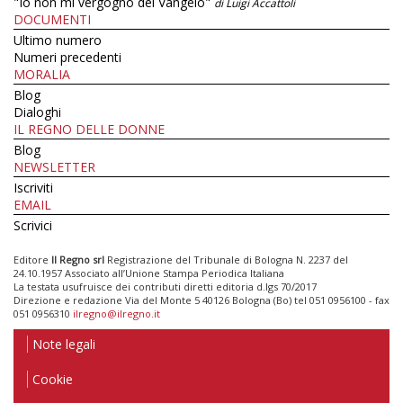
"Io non mi vergogno del Vangelo"
di Luigi Accattoli
DOCUMENTI
Ultimo numero
Numeri precedenti
MORALIA
Blog
Dialoghi
IL REGNO DELLE DONNE
Blog
NEWSLETTER
Iscriviti
EMAIL
Scrivici
Editore
Il Regno srl
Registrazione del Tribunale di Bologna N. 2237 del
24.10.1957 Associato all’Unione Stampa Periodica Italiana
La testata usufruisce dei contributi diretti editoria d.lgs 70/2017
Direzione e redazione Via del Monte 5 40126 Bologna (Bo) tel 051 0956100 - fax
051 0956310
ilregno@ilregno.it
Note legali
Cookie