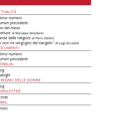
TTUALITÀ
ltimo numero
umeri precedenti
bri del mese
letture
di Mariapia Veladiano
role delle religioni
di Piero Stefani
o non mi vergogno del Vangelo"
di Luigi Accattoli
OCUMENTI
ltimo numero
umeri precedenti
ORALIA
log
aloghi
L REGNO DELLE DONNE
log
EWSLETTER
criviti
MAIL
rivici