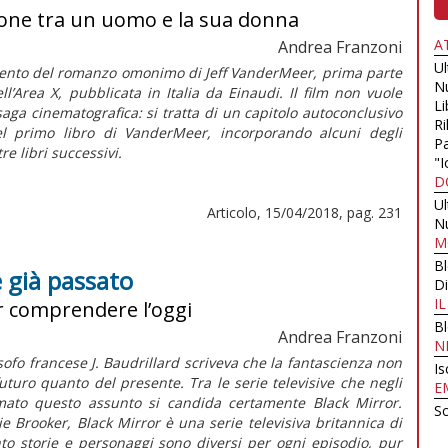
azione tra un uomo e la sua donna
A
Andrea Franzoni
U
ento del romanzo omonimo di Jeff VanderMeer, prima parte
N
ell’Area X
, pubblicata in Italia da Einaudi. Il film non vuole
Li
saga cinematografica: si tratta di un capitolo autoconclusivo
Ri
l primo libro di VanderMeer, incorporando alcuni degli
Pa
e libri successivi.
"I
D
U
Articolo, 15/04/2018, pag. 231
N
M
B
è già passato
Di
I
er comprendere l’oggi
B
Andrea Franzoni
N
osofo francese J. Baudrillard scriveva che la fantascienza non
Is
uturo quanto del presente. Tra le serie televisive che negli
E
mato questo assunto si candida certamente
Black Mirror
.
Sc
lie Brooker,
Black Mirror
è una serie televisiva britannica di
to storie e personaggi sono diversi per ogni episodio, pur