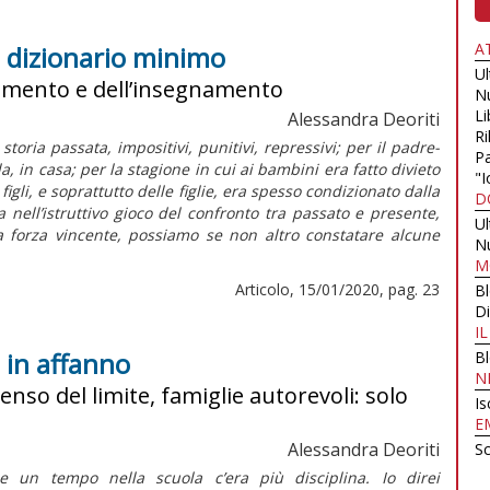
A
i: dizionario minimo
U
dimento e dell’insegnamento
N
Li
Alessandra Deoriti
Ri
toria passata, impositivi, punitivi, repressivi; per il padre-
Pa
la, in casa; per la stagione in cui ai bambini era fatto divieto
"I
 figli, e soprattutto delle figlie, era spesso condizionato dalla
D
 nell’istruttivo gioco del confronto tra passato e presente,
U
 forza vincente, possiamo se non altro constatare alcune
N
M
Articolo, 15/01/2020, pag. 23
B
Di
I
: in affanno
B
N
enso del limite, famiglie autorevoli: solo
Is
E
Alessandra Deoriti
Sc
e un tempo nella scuola c’era più disciplina. Io direi