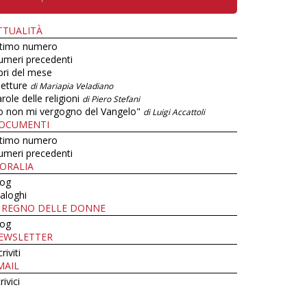
TTUALITÀ
ltimo numero
umeri precedenti
bri del mese
letture
di Mariapia Veladiano
role delle religioni
di Piero Stefani
o non mi vergogno del Vangelo"
di Luigi Accattoli
OCUMENTI
ltimo numero
umeri precedenti
ORALIA
log
aloghi
L REGNO DELLE DONNE
log
EWSLETTER
criviti
MAIL
rivici