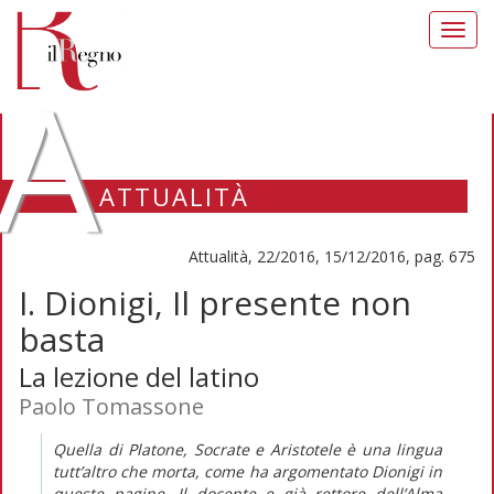
Toggl
navig
A
ATTUALITÀ
Attualità, 22/2016, 15/12/2016, pag. 675
I. Dionigi, Il presente non
basta
La lezione del latino
Paolo Tomassone
Quella di Platone, Socrate e Aristotele è una lingua
tutt’altro che morta, come ha argomentato Dionigi in
queste pagine. Il docente e già rettore dell’Alma