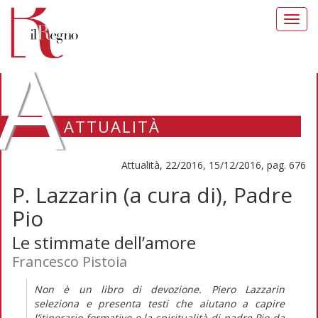
Toggl
navig
A
ATTUALITÀ
Attualità, 22/2016, 15/12/2016, pag. 676
P. Lazzarin (a cura di), Padre
Pio
Le stimmate dell’amore
Francesco Pistoia
Non è un libro di devozione. Piero Lazzarin
seleziona e presenta testi che aiutano a capire
l’itinerario formativo e la spiritualità di padre Pio da