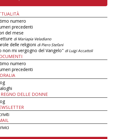
TTUALITÀ
ltimo numero
umeri precedenti
bri del mese
letture
di Mariapia Veladiano
role delle religioni
di Piero Stefani
o non mi vergogno del Vangelo"
di Luigi Accattoli
OCUMENTI
ltimo numero
umeri precedenti
ORALIA
log
aloghi
L REGNO DELLE DONNE
log
EWSLETTER
criviti
MAIL
rivici