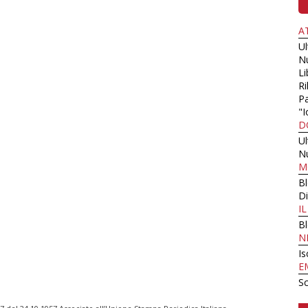
A
U
N
Li
Ri
Pa
"I
D
U
N
M
B
Di
I
B
N
Is
E
Sc