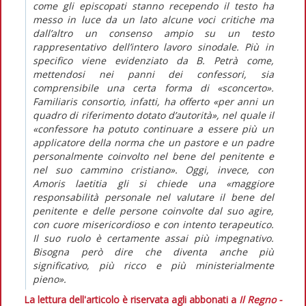
come gli episcopati stanno recependo il testo ha
messo in luce da un lato alcune voci critiche ma
dall’altro un consenso ampio su un testo
rappresentativo dell’intero lavoro sinodale. Più in
specifico viene evidenziato da B. Petrà come,
mettendosi nei panni dei confessori, sia
comprensibile una certa forma di «sconcerto».
Familiaris consortio, infatti, ha offerto «per anni un
quadro di riferimento dotato d’autorità», nel quale il
«confessore ha potuto continuare a essere più un
applicatore della norma che un pastore e un padre
personalmente coinvolto nel bene del penitente e
nel suo cammino cristiano». Oggi, invece, con
Amoris laetitia gli si chiede una «maggiore
responsabilità personale nel valutare il bene del
penitente e delle persone coinvolte dal suo agire,
con cuore misericordioso e con intento terapeutico.
Il suo ruolo è certamente assai più impegnativo.
Bisogna però dire che diventa anche più
significativo, più ricco e più ministerialmente
pieno».
La lettura dell'articolo è riservata agli abbonati a
Il Regno -