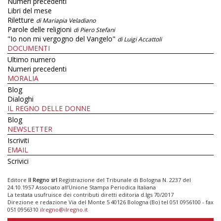
Numeri precedenti
Libri del mese
Riletture
di Mariapia Veladiano
Parole delle religioni
di Piero Stefani
"Io non mi vergogno del Vangelo"
di Luigi Accattoli
DOCUMENTI
Ultimo numero
Numeri precedenti
MORALIA
Blog
Dialoghi
IL REGNO DELLE DONNE
Blog
NEWSLETTER
Iscriviti
EMAIL
Scrivici
Editore
Il Regno srl
Registrazione del Tribunale di Bologna N. 2237 del
24.10.1957 Associato all’Unione Stampa Periodica Italiana
La testata usufruisce dei contributi diretti editoria d.lgs 70/2017
Direzione e redazione Via del Monte 5 40126 Bologna (Bo) tel 051 0956100 - fax
051 0956310
ilregno@ilregno.it