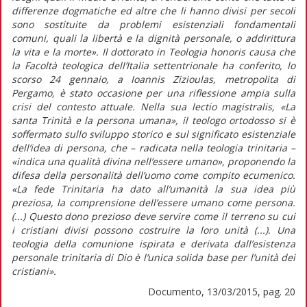
differenze dogmatiche ed altre che li hanno divisi per secoli
sono sostituite da problemi esistenziali fondamentali
comuni, quali la libertà e la dignità personale, o addirittura
la vita e la morte». Il dottorato in Teologia honoris causa che
la Facoltà teologica dell’Italia settentrionale ha conferito, lo
scorso 24 gennaio, a Ioannis Zizioulas, metropolita di
Pergamo, è stato occasione per una riflessione ampia sulla
crisi del contesto attuale. Nella sua lectio magistralis, «La
santa Trinità e la persona umana», il teologo ortodosso si è
soffermato sullo sviluppo storico e sul significato esistenziale
dell’idea di persona, che – radicata nella teologia trinitaria –
«indica una qualità divina nell’essere umano», proponendo la
difesa della personalità dell’uomo come compito ecumenico.
«La fede Trinitaria ha dato all’umanità la sua idea più
preziosa, la comprensione dell’essere umano come persona.
(...) Questo dono prezioso deve servire come il terreno su cui
i cristiani divisi possono costruire la loro unità (...). Una
teologia della comunione ispirata e derivata dall’esistenza
personale trinitaria di Dio è l’unica solida base per l’unità dei
cristiani».
Documento, 13/03/2015, pag. 20