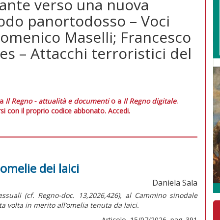
tante verso una nuova
nodo panortodosso – Voci
 Domenico Maselli; Francesco
es – Attacchi terroristici del
 a
Il Regno - attualità e documenti
o a
Il Regno digitale
.
si con il proprio codice abbonato.
Accedi.
melie dei laici
Daniela Sala
ssuali (cf.
Regno-doc.
13,2026,426), al Cammino sinodale
 volta in merito all’omelia tenuta da laici.
Articolo, 15/07/2026, pag. 391