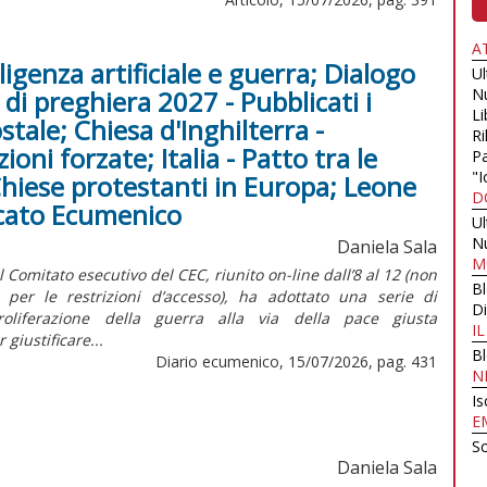
A
ligenza artificiale e guerra; Dialogo
U
di preghiera 2027 - Pubblicati i
N
Li
stale; Chiesa d'Inghilterra -
Ri
oni forzate; Italia - Patto tra le
Pa
"I
Chiese protestanti in Europa; Leone
D
arcato Ecumenico
U
N
Daniela Sala
M
omitato esecutivo del CEC, riunito on-line dall’8 al 12 (non
B
er le restrizioni d’accesso), ha adottato una serie di
Di
roliferazione della guerra alla via della pace giusta
I
giustificare...
B
Diario ecumenico, 15/07/2026, pag. 431
N
Is
E
Sc
Daniela Sala