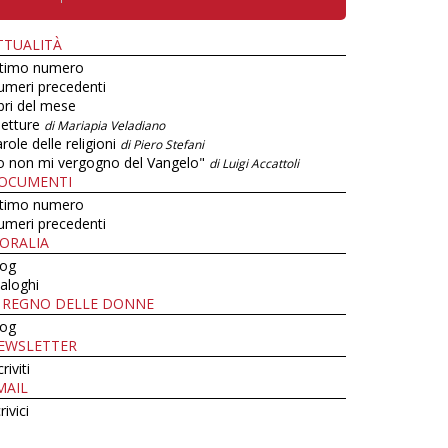
TTUALITÀ
ltimo numero
umeri precedenti
bri del mese
letture
di Mariapia Veladiano
role delle religioni
di Piero Stefani
o non mi vergogno del Vangelo"
di Luigi Accattoli
OCUMENTI
ltimo numero
umeri precedenti
ORALIA
log
aloghi
L REGNO DELLE DONNE
log
EWSLETTER
criviti
MAIL
rivici