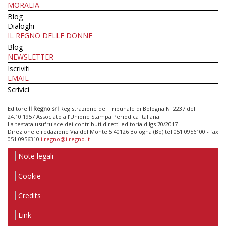
MORALIA
Blog
Dialoghi
IL REGNO DELLE DONNE
Blog
NEWSLETTER
Iscriviti
EMAIL
Scrivici
Editore
Il Regno srl
Registrazione del Tribunale di Bologna N. 2237 del
24.10.1957 Associato all’Unione Stampa Periodica Italiana
La testata usufruisce dei contributi diretti editoria d.lgs 70/2017
Direzione e redazione Via del Monte 5 40126 Bologna (Bo) tel 051 0956100 - fax
051 0956310
ilregno@ilregno.it
Note legali
Cookie
Credits
Link